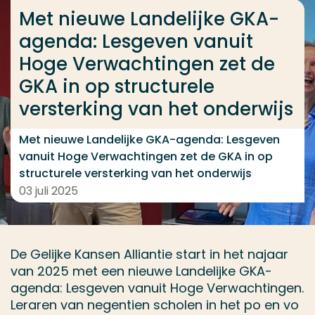
Ga direct naar de content
Met nieuwe Landelijke GKA-
... > Met nieuwe Landelijke GKA-agenda: Lesgeven v
agenda: Lesgeven vanuit
Hoge Verwachtingen zet de
GKA in op structurele
Veel gezocht
versterking van het onderwijs
Opleiding
Met nieuwe Landelijke GKA-agenda: Lesgeven
Contact
vanuit Hoge Verwachtingen zet de GKA in op
structurele versterking van het onderwijs
03 juli 2025
De Gelijke Kansen Alliantie start in het najaar
van 2025 met een nieuwe Landelijke GKA-
agenda: Lesgeven vanuit Hoge Verwachtingen.
Leraren van negentien scholen in het po en vo