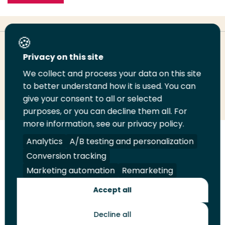
Deel deze pagina
Privacy on this site
We collect and process your data on this site
Deel
to better understand how it is used. You can
Deel
Deel
Email
Print
give your consent to all or selected
op
op
op
deze
deze
purposes, or you can decline them all. For
LinkedIn
Twitter
Facebook
pagina
pagina
more information, see our privacy policy.
Volg
Analytics
Volg
Volg
A/B testing and personalization
Volg
ons
ons
ons
ons
Conversion tracking
Juridisch
Security
A-Z Index
Contact
op
op
op
op
Marketing automation
Remarketing
LinkedIn
Facebook
YouTube
Instagram
Leveranciers
Accept all
Decline all
Toekomstmakers