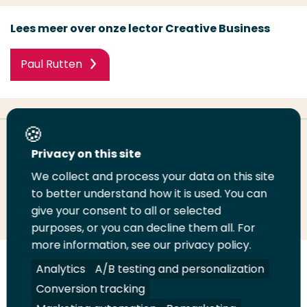
Lees meer over onze lector Creative Business
Paul Rutten
Deel deze pagina
Privacy on this site
We collect and process your data on this site
to better understand how it is used. You can
Deel
Deel
Deel
Email
Print
give your consent to all or selected
op
op
op
deze
deze
purposes, or you can decline them all. For
LinkedIn
Twitter
Facebook
pagina
pagina
more information, see our privacy policy.
Analytics
A/B testing and personalization
Volg
Volg
Volg
Volg
ons
ons
ons
ons
Conversion tracking
Juridisch
Security
A-Z Index
Contact
op
op
op
op