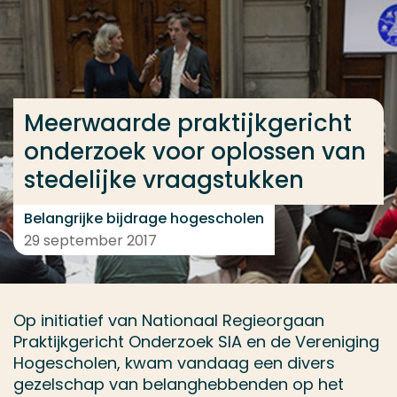
Ga direct naar de content
... > Meerwaarde praktijkgericht onderzoek
Meerwaarde praktijkgericht
Veel gezocht
onderzoek voor oplossen van
Opleiding
stedelijke vraagstukken
Contact
Belangrijke bijdrage hogescholen
29 september 2017
Op initiatief van Nationaal Regieorgaan
Praktijkgericht Onderzoek SIA en de Vereniging
Hogescholen, kwam vandaag een divers
gezelschap van belanghebbenden op het