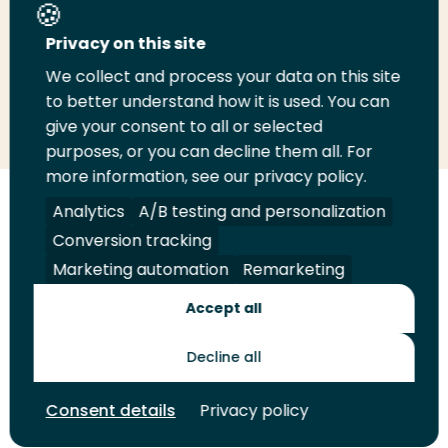
Deel deze pagina
Privacy on this site
We collect and process your data on this site
Deel
to better understand how it is used. You can
Deel
Deel
Email
Print
give your consent to all or selected
op
op
op
deze
deze
purposes, or you can decline them all. For
LinkedIn
Twitter
Facebook
pagina
pagina
more information, see our privacy policy.
Volg
Analytics
Volg
Volg
A/B testing and personalization
Volg
ons
ons
ons
ons
Conversion tracking
Juridisch
Security
A-Z Index
Contact
op
op
op
op
Marketing automation
Remarketing
LinkedIn
Facebook
YouTube
Instagram
Leveranciers
Accept all
Decline all
Toekomstmakers
Consent details
Privacy policy
© 2026 Hogeschool Rotterdam. Alle rechten voorbehouden.