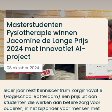
Ga direct naar de content
... > Masterstudenten Fysiotherapie winnen Jacomine
Masterstudenten
Fysiotherapie winnen
Veel gezocht
Jacomine de Lange Prijs
Opleiding
2024 met innovatief AI-
Contact
project
08 oktober 2024
Ieder jaar reikt Kenniscentrum Zorginnovatie
(Hogeschool Rotterdam) een prijs uit aan
studenten die werken aan betere zorg voor
ouderen, in het bijzonder voor mensen met