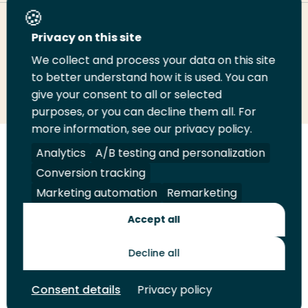
Deel deze pagina
Privacy on this site
We collect and process your data on this site
Deel
to better understand how it is used. You can
Deel
Deel
Email
Print
give your consent to all or selected
op
op
op
deze
deze
purposes, or you can decline them all. For
LinkedIn
Twitter
Facebook
pagina
pagina
more information, see our privacy policy.
Volg
Analytics
Volg
Volg
A/B testing and personalization
Volg
ons
ons
ons
ons
Conversion tracking
Juridisch
Security
A-Z Index
Contact
op
op
op
op
Marketing automation
Remarketing
LinkedIn
Facebook
YouTube
Instagram
Leveranciers
Accept all
Decline all
Toekomstmakers
Consent details
Privacy policy
© 2026 Hogeschool Rotterdam. Alle rechten voorbehouden.