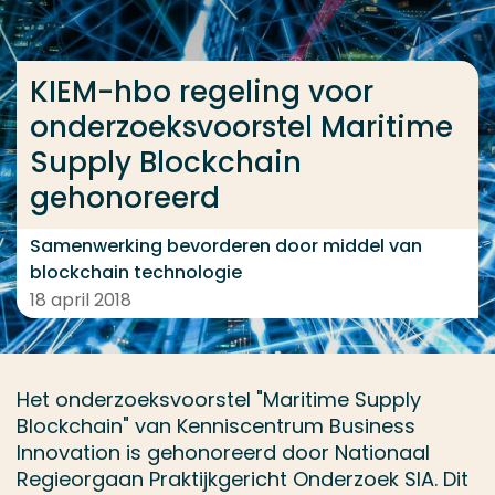
Ga direct naar de content
... > KIEM-hbo regeling voor onderzoeksvoorstel Mar
KIEM-hbo regeling voor
onderzoeksvoorstel Maritime
Supply Blockchain
Veel gezocht
gehonoreerd
Opleiding
Contact
Samenwerking bevorderen door middel van
blockchain technologie
18 april 2018
Het onderzoeksvoorstel "Maritime Supply
Blockchain" van Kenniscentrum Business
Innovation is gehonoreerd door Nationaal
Regieorgaan Praktijkgericht Onderzoek SIA. Dit