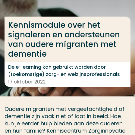
Ga direct naar de content
... > Kennismodule over het signaleren en onderst
Kennismodule over het
signaleren en ondersteunen
van oudere migranten met
Veel gezocht
dementie
Opleiding
Contact
De e-learning kan gebruikt worden door
(toekomstige) zorg- en welzijnsprofessionals
17 oktober 2022
Oudere migranten met vergeetachtigheid of
dementie zijn vaak niet of laat in beeld. Hoe
kun je eerder hulp bieden aan deze ouderen
en hun familie? Kenniscentrum Zorginnovatie