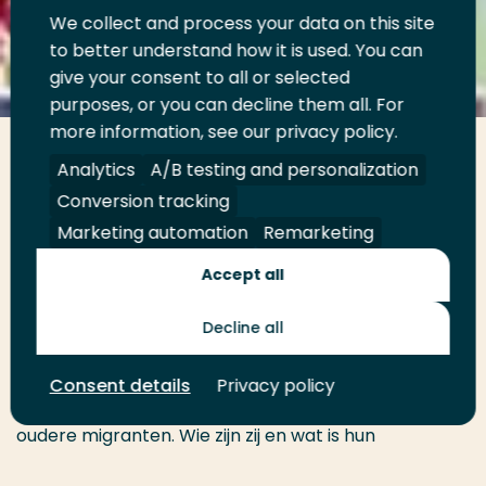
We collect and process your data on this site
to better understand how it is used. You can
give your consent to all or selected
purposes, or you can decline them all. For
more information, see our privacy policy.
Uitgebreide kennismodule
Analytics
A/B testing and personalization
Conversion tracking
In de e-learning kun je als (toekomstige)
Marketing automation
Remarketing
professionals in de zorg en welzijn basiskennis
Accept all
opdoen over wat dementie is, de diagnose,
behandeling en het omgaan en communiceren met
Decline all
mensen met dementie. Je kunt meer lezen over
waarom vroegsignaleren juist zo belangrijk is bij
oudere migranten. Daarnaast krijg je ook meer
Consent details
Privacy policy
informatie over de verschillende achtergronden van
oudere migranten. Wie zijn zij en wat is hun
migratiegeschiedenis? Ook gaan we in op culturele