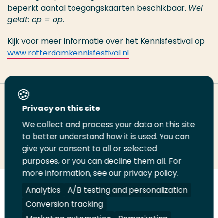
beperkt aantal toegangskaarten beschikbaar.
Wel
geldt: op = op.
Kijk voor meer informatie over het Kennisfestival op
www.rotterdamkennisfestival.nl
Deel deze pagina
Privacy on this site
We collect and process your data on this site
Deel
to better understand how it is used. You can
Deel
Deel
Email
Print
give your consent to all or selected
op
op
op
deze
deze
purposes, or you can decline them all. For
LinkedIn
Twitter
Facebook
pagina
pagina
more information, see our privacy policy.
Volg
Analytics
Volg
Volg
A/B testing and personalization
Volg
ons
ons
ons
ons
Conversion tracking
Juridisch
Security
A-Z Index
Contact
op
op
op
op