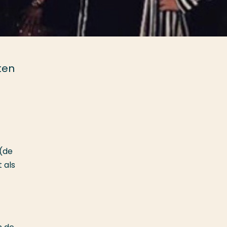
ten
 (de
 als