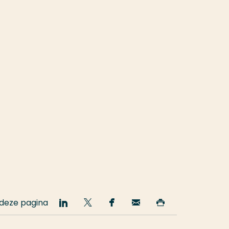
 deze pagina
Deel
Deel
Deel
Email
Print
op
op
op
deze
deze
LinkedIn
Twitter
Facebook
pagina
pagina