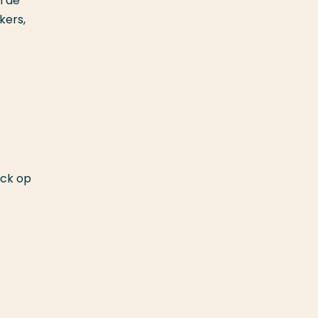
n de
kers,
ack op