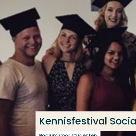
Ga direct naar de content
Veel gezocht
Opleiding
Contact
Kennisfestival Soci
Podium voor studenten