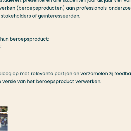
tuderen, presenteren alle studenten jaar uit jaar vier va
dwerken (beroepsproducten) aan professionals, onderzoe
 stakeholders of geïnteresseerden.
 hun beroepsproduct;
;
dialoog op met relevante partijen en verzamelen zij feedb
eve versie van het beroepsproduct verwerken.