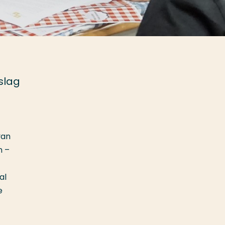
slag
an
n –
al
e