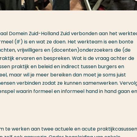
ciaal Domein Zuid-Holland Zuid verbonden aan het werkt
meel (IF) is en wat ze doen. Het werkteam is een bonte
ten, vrijwilligers en (docenten)onderzoekers die (de
praktijk ervaren en bespreken. Wat is de vraag achter de
en praktijk en beleid en indirect tussen burgers en
el, maar wil je meer bereiken dan moet je soms juist
mensen verbinden zodat ze kunnen samenwerken. Vervol
spel waarin formeel en informeel hand in hand gaan en
m te werken aan twee actuele en acute praktijkcasussen