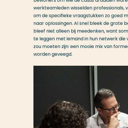
bewoners om wie de casus draaiden waren
werkteamleden wisselden professionals, vri
om de specifieke vraagstukken zo goed mo
naar oplossingen. Al snel bleek de grote 
bleef niet alleen bij meedenken, want s
te leggen met iemand in hun netwerk die v
zou moeten zijn: een mooie mix van formee
worden geveegd.