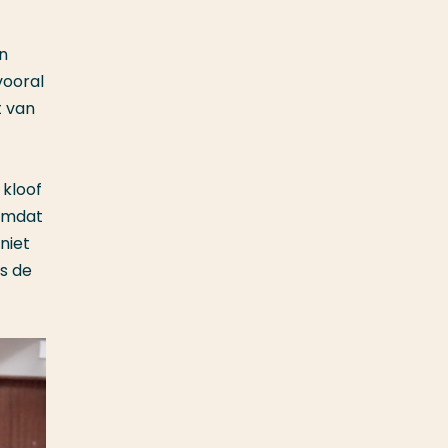
n
vooral
t van
 kloof
 omdat
niet
ns de