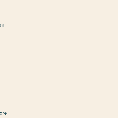
en
are,