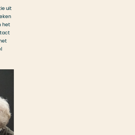
e uit
oeken
n het
tact
het
l