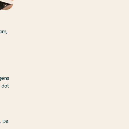
eam,
gens
 dat
. De