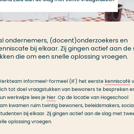
al ondernemers, (docent)onderzoekers en
niscafe bij elkaar. Zij gingen actief aan de 
kken die om een snelle oplossing vroegen.
Werkteam Informeel-formeel (IF) het eerste
kenniscafé
v
t zich tot doel vraagstukken van bewoners te bespreken e
hun werkwijze lees je
hier
. Op de locatie van Hogeschool
dam kwamen ruim twintig bewoners, beleidsmakers, socia
denten bij elkaar. Zij gingen actief aan de slag met twe
lle oplossing vroegen.