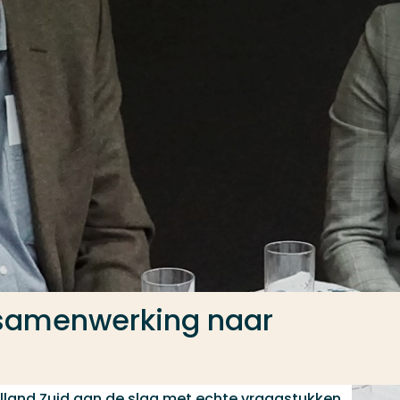
 samenwerking naar
lland Zuid aan de slag met echte vraagstukken