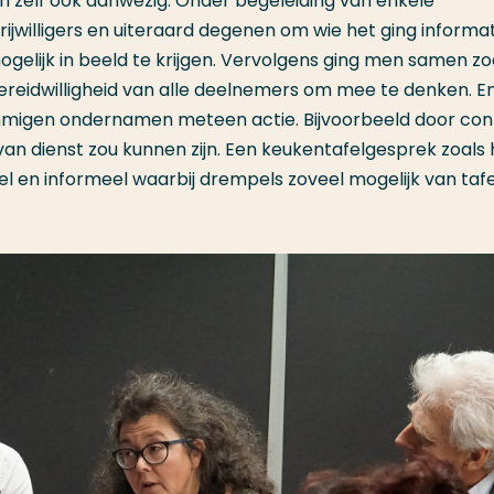
 zelf ook aanwezig. Onder begeleiding van enkele
jwilligers en uiteraard degenen om wie het ging informati
gelijk in beeld te krijgen. Vervolgens ging men samen z
bereidwilligheid van alle deelnemers om mee te denken. E
ommigen ondernamen meteen actie. Bijvoorbeeld door con
an dienst zou kunnen zijn. Een keukentafelgesprek zoals 
l en informeel waarbij drempels zoveel mogelijk van tafe