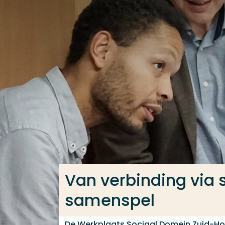
Ga direct naar de content
Veel gezocht
Opleiding
Contact
Van verbinding via
samenspel
De Werkplaats Sociaal Domein Zuid-Ho