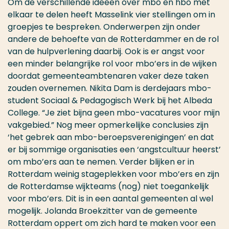
Om de verschillende ideeën over mbo en hbo met
elkaar te delen heeft Masselink vier stellingen om in
groepjes te bespreken. Onderwerpen zijn onder
andere de behoefte van de Rotterdammer en de rol
van de hulpverlening daarbij. Ook is er angst voor
een minder belangrijke rol voor mbo’ers in de wijken
doordat gemeenteambtenaren vaker deze taken
zouden overnemen. Nikita Dam is derdejaars mbo-
student Sociaal & Pedagogisch Werk bij het Albeda
College. “Je ziet bijna geen mbo-vacatures voor mijn
vakgebied.” Nog meer opmerkelijke conclusies zijn
‘het gebrek aan mbo-beroepsverenigingen’ en dat
er bij sommige organisaties een ‘angstcultuur heerst’
om mbo’ers aan te nemen. Verder blijken er in
Rotterdam weinig stageplekken voor mbo’ers en zijn
de Rotterdamse wijkteams (nog) niet toegankelijk
voor mbo’ers. Dit is in een aantal gemeenten al wel
mogelijk. Jolanda Broekzitter van de gemeente
Rotterdam oppert om zich hard te maken voor een