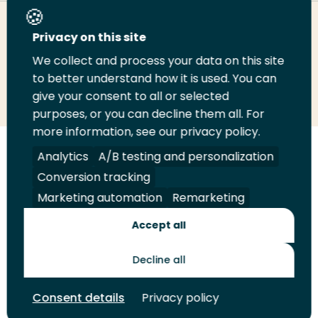
Deel deze pagina
Privacy on this site
We collect and process your data on this site
Deel
Deel
Deel
Email
Print
to better understand how it is used. You can
give your consent to all or selected
op
op
op
deze
deze
purposes, or you can decline them all. For
LinkedIn
Twitter
Facebook
pagina
pagina
more information, see our privacy policy.
Volg
Volg
Volg
Volg
Analytics
A/B testing and personalization
ons
ons
ons
ons
Conversion tracking
Juridisch
Security
A-Z Index
Contact
op
op
op
op
Marketing automation
Remarketing
LinkedIn
Facebook
YouTube
Instagram
Leveranciers
Accept all
Decline all
Toekomstmakers
Consent details
Privacy policy
© 2026 Hogeschool Rotterdam. Alle rechten voorbehouden.