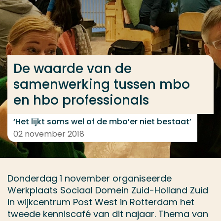
Ga direct naar de content
... > De waarde van de samenwerking tussen mbo en
De waarde van de
Veel gezocht
samenwerking tussen mbo
Opleiding
en hbo professionals
Contact
‘Het lijkt soms wel of de mbo’er niet bestaat’
02 november 2018
Donderdag 1 november organiseerde
Werkplaats Sociaal Domein Zuid-Holland Zuid
in wijkcentrum Post West in Rotterdam het
tweede kenniscafé van dit najaar. Thema van