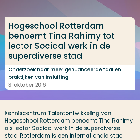
Ga direct naar de content
... > Hogeschool Rotterdam benoemt Tina Rahimy tot
Hogeschool Rotterdam
benoemt Tina Rahimy tot
lector Sociaal werk in de
Veel gezocht
superdiverse stad
Opleiding
Contact
Onderzoek naar meer genuanceerde taal en
praktijken van insluiting
31 oktober 2016
Kenniscentrum Talentontwikkeling van
Hogeschool Rotterdam benoemt Tina Rahimy
als lector Sociaal werk in de superdiverse
stad. Rotterdam is een internationale stad