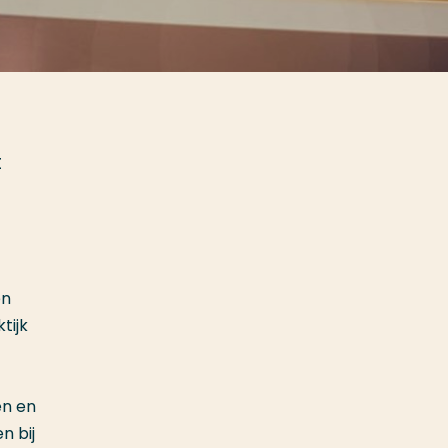
t
en
tijk
en en
n bij