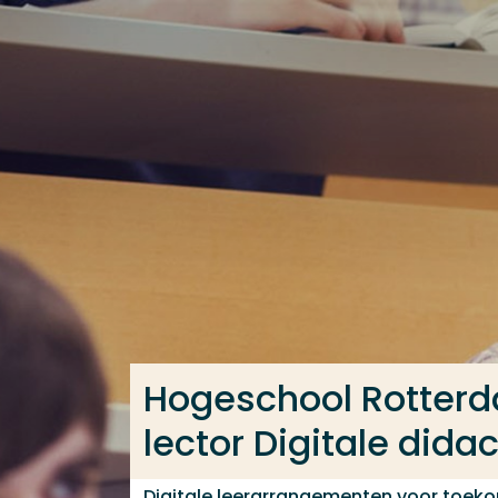
Ga direct naar de content
Veel gezocht
Opleiding
Contact
Hogeschool Rotterd
lector Digitale didac
Digitale leerarrangementen voor toek