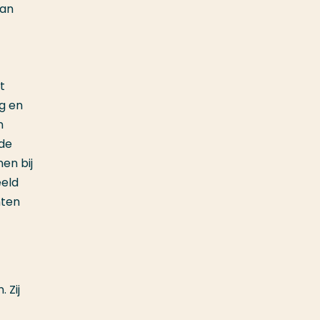
van
t
g en
n
 de
en bij
eeld
nten
 Zij