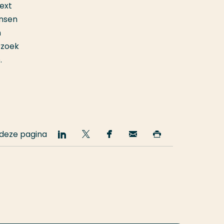
text
insen
n
rzoek
.
 deze pagina
Deel
Deel
Deel
Email
Print
op
op
op
deze
deze
LinkedIn
Twitter
Facebook
pagina
pagina