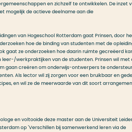
leergemeenschappen en zichzelf te ontwikkelen. De inzet 
het mogelijk de actieve deelname aan die
idingen van Hogeschool Rotterdam gaat Prinsen, door he
erzoeken hoe de binding van studenten met de opleidin
ok gaat ze onderzoeken hoe daarin ruimte gecreëerd ka
leer-/werkpraktijken van de studenten. Prinsen wil met
rm gaan creëren om onderwijs-ontwerpers te ondersteun
ten. Als lector wil zij zorgen voor een bruikbaar en ged
pes, en wil ze de meerwaarde van dit soort arrangeme
ologe en voltooide deze master aan de Universiteit Leiden.
sterdam op 'Verschillen bij samenwerkend leren via de