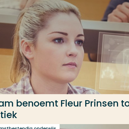
am benoemt Fleur Prinsen to
tiek
omstbestendig onderwijs