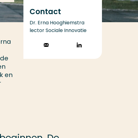
Contact
Dr. Erna Hooghiemstra
lector Sociale Innovatie
Erna
Stuur een email
Volg op
LinkedIn
 de
en
k en
r