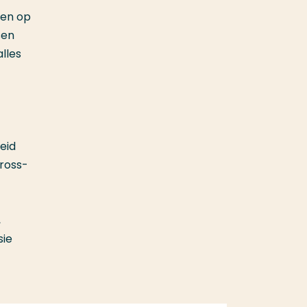
ven op
sen
lles
eid
cross-
,
sie