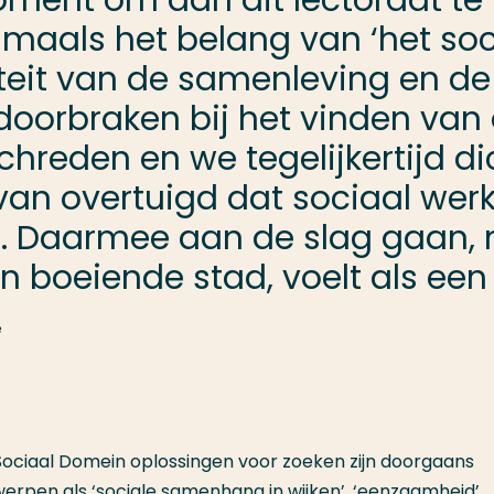
moment om aan dit lectoraat te
maals het belang van ‘het socia
eit van de samenleving en de 
 doorbraken bij het vinden van
hreden en we tegelijkertijd di
rvan overtuigd dat sociaal werk
en. Daarmee aan de slag gaan, 
o’n boeiende stad, voelt als een 
e
ociaal Domein oplossingen voor zoeken zijn doorgaans
erpen als ‘sociale samenhang in wijken’, ‘eenzaamheid’,