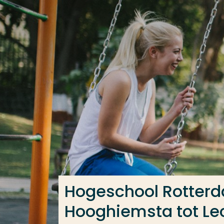
Ga direct naar de content
Veel gezocht
Opleiding
Contact
Hogeschool Rotter
Hooghiemsta tot Lec