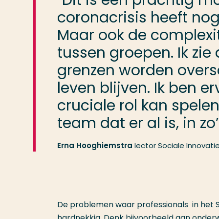
''Dit is een prachtig 
coronacrisis heeft nog
Maar ook de complexit
tussen groepen. Ik zie
grenzen worden oversc
leven blijven. Ik ben e
cruciale rol kan spel
team dat er al is, in z
Erna Hooghiemstra
lector Sociale Innovati
De problemen waar professionals in het S
hardnekkig. Denk bijvoorbeeld aan onderw