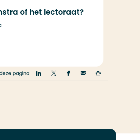
tra of het lectoraat?
a
 deze pagina
Deel
Deel
Deel
Email
Print
op
op
op
deze
deze
LinkedIn
Twitter
Facebook
pagina
pagina