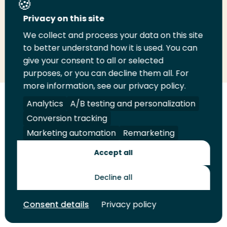
Deel deze pagina
Privacy on this site
We collect and process your data on this site
to better understand how it is used. You can
Deel
Deel
Deel
Email
Print
give your consent to all or selected
op
op
op
deze
deze
purposes, or you can decline them all. For
LinkedIn
Twitter
Facebook
pagina
pagina
more information, see our privacy policy.
Analytics
A/B testing and personalization
Volg
Volg
Volg
Volg
ons
ons
ons
ons
Conversion tracking
Juridisch
Security
A-Z Index
Contact
op
op
op
op
Marketing automation
Remarketing
LinkedIn
Facebook
YouTube
Instagram
Leveranciers
Accept all
Decline all
Toekomstmakers
Consent details
Privacy policy
© 2026 Hogeschool Rotterdam. Alle rechten voorbehouden.