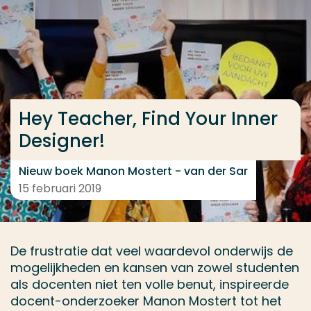
Ga direct naar de content
... > Hey Teacher, Find Your Inner Designer
Veel gezocht
Hey Teacher, Find Your Inner
Opleiding
Designer!
Contact
Nieuw boek Manon Mostert - van der Sar
15 februari 2019
De frustratie dat veel waardevol onderwijs de
mogelijkheden en kansen van zowel studenten
als docenten niet ten volle benut, inspireerde
docent-onderzoeker Manon Mostert tot het