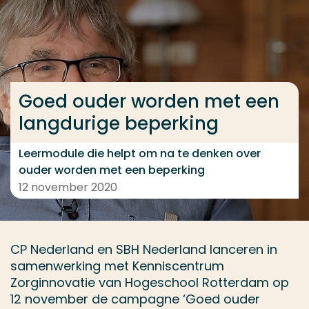
Ga direct naar de content
... > Goed ouder worden met een langdurige beperki
Goed ouder worden met een
Veel gezocht
langdurige beperking
Opleiding
Contact
Leermodule die helpt om na te denken over
ouder worden met een beperking
12 november 2020
CP Nederland en SBH Nederland lanceren in
samenwerking met Kenniscentrum
Zorginnovatie van Hogeschool Rotterdam op
12 november de campagne ‘Goed ouder