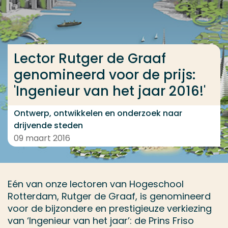
Ga direct naar de content
... > Lector Rutger de Graaf genomineerd voor prijs 'I
Lector Rutger de Graaf
genomineerd voor de prijs:
Veel gezocht
'Ingenieur van het jaar 2016!'
Opleiding
Contact
Ontwerp, ontwikkelen en onderzoek naar
drijvende steden
09 maart 2016
Eén van onze lectoren van Hogeschool
Rotterdam, Rutger de Graaf, is genomineerd
voor de bijzondere en prestigieuze verkiezing
van ‘Ingenieur van het jaar’: de Prins Friso