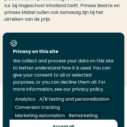
a.s. bij Hogeschool Inholland Delft. Prinses Beatrix en
prinses Mabel zullen ook aanwezig zijn bij het
uitreiken van de prijs.
Deel deze pagina
Privacy on this site
We collect and process your data on this site
Deel
to better understand how it is used. You can
Deel
Deel
Email
Print
give your consent to all or selected
op
op
op
deze
deze
purposes, or you can decline them all. For
LinkedIn
Twitter
Facebook
pagina
pagina
more information, see our privacy policy.
Volg
Analytics
Volg
Volg
A/B testing and personalization
Volg
ons
ons
ons
ons
Conversion tracking
Juridisch
Security
A-Z Index
Contact
op
op
op
op
Marketing automation
Remarketing
LinkedIn
Facebook
YouTube
Instagram
Leveranciers
Accept all