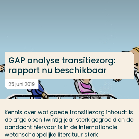
Ga direct naar de content
... > GAP analyse transitiezorg: Rapport nu beschikb
Veel gezocht
Opleiding
GAP analyse transitiezorg:
Contact
rapport nu beschikbaar
25 juni 2019
Kennis over wat goede transitiezorg inhoudt is
de afgelopen twintig jaar sterk gegroeid en de
aandacht hiervoor is in de internationale
wetenschappelijke literatuur sterk