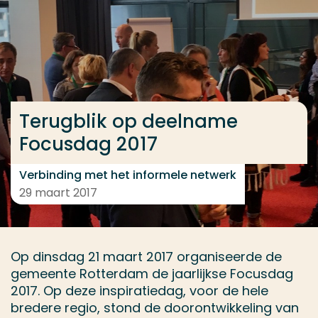
Ga direct naar de content
... > Focusdag
Veel gezocht
Terugblik op deelname
Opleiding
Focusdag 2017
Contact
Verbinding met het informele netwerk
29 maart 2017
Op dinsdag 21 maart 2017 organiseerde de
gemeente Rotterdam de jaarlijkse Focusdag
2017. Op deze inspiratiedag, voor de hele
bredere regio, stond de doorontwikkeling van