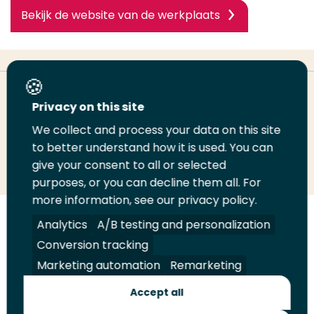
Bekijk de website van de werkplaats
Deel deze pagina
Privacy on this site
We collect and process your data on this site
Deel
to better understand how it is used. You can
Deel
Deel
Email
Print
give your consent to all or selected
op
op
op
deze
deze
purposes, or you can decline them all. For
LinkedIn
Twitter
Facebook
pagina
pagina
more information, see our privacy policy.
Volg
Analytics
Volg
Volg
A/B testing and personalization
Volg
ons
ons
ons
ons
Conversion tracking
Juridisch
Security
A-Z Index
Contact
op
op
op
op
Marketing automation
Remarketing
LinkedIn
Facebook
YouTube
Instagram
Leveranciers
Accept all