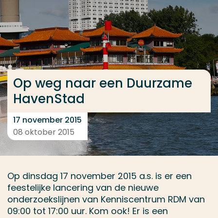
Ga direct naar de content
... > Evenement 17 november
Veel gezocht
Op weg naar een Duurzame
Opleiding
HavenStad
Contact
17 november 2015
08 oktober 2015
Op dinsdag 17 november 2015 a.s. is er een
feestelijke lancering van de nieuwe
onderzoekslijnen van Kenniscentrum RDM van
09:00 tot 17:00 uur. Kom ook! Er is een