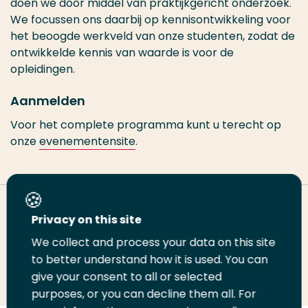
doen we door middel van praktijkgericht onderzoek.
We focussen ons daarbij op kennisontwikkeling voor
het beoogde werkveld van onze studenten, zodat de
ontwikkelde kennis van waarde is voor de
opleidingen.
Aanmelden
Voor het complete programma kunt u terecht op
onze
evenementensite
.
Deel deze pagina
Privacy on this site
We collect and process your data on this site
Deel
to better understand how it is used. You can
Deel
Deel
Email
Print
give your consent to all or selected
op
op
op
deze
deze
purposes, or you can decline them all. For
LinkedIn
Twitter
Facebook
pagina
pagina