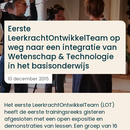
Ga direct naar de content
... > Eerste LeerkrachtOntwikkelTeam op weg naar e
Eerste
LeerkrachtOntwikkelTeam op
Veel gezocht
weg naar een integratie van
Opleiding
Wetenschap & Technologie
Contact
in het basisonderwijs
10 december 2015
Het eerste LeerkrachtOntwikkelTeam (LOT)
heeft de eerste trainingsreeks gisteren
afgesloten met een open expositie en
demonstraties van lessen. Een groep van 16