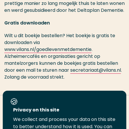
prettige manier zo lang mogelijk thuis te laten wonen
en werd gesubsidieerd door het Deltaplan Dementie.
Gratis downloaden
Wilt u dit boekje bestellen? Het boekje is gratis te
downloaden via
www.vilans.nl/goedlevenmetdementie
.
Alzheimercafés en organisaties gericht op
mantelzorgers kunnen de boekjes gratis bestellen
door een mail te sturen naar
secretariaat@vilans.nl
.
Zolang de voorraad strekt.
Deel deze pagina
Privacy on this site
We collect and process your data on this site
Deel
to better understand how it is used. You can
Deel
Deel
Email
Print