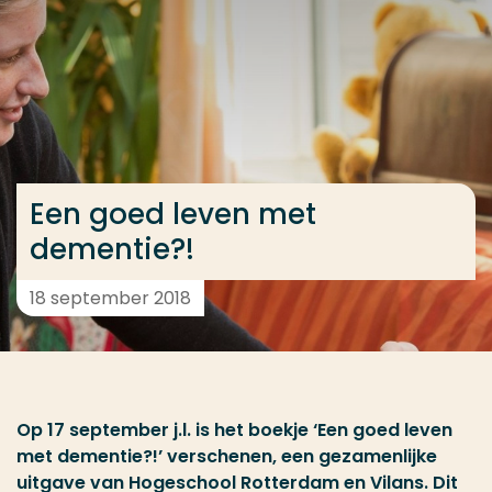
Ga direct naar de content
... > Een goed leven met dementie?!
Veel gezocht
Opleiding
Een goed leven met
Contact
dementie?!
18 september 2018
Op 17 september j.l. is het boekje ‘Een goed leven
met dementie?!’ verschenen, een gezamenlijke
uitgave van Hogeschool Rotterdam en Vilans. Dit