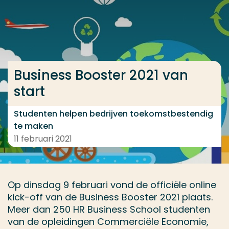
Ga direct naar de content
... > Business Booster 2021 van start
Business Booster 2021 van
Veel gezocht
start
Opleiding
Contact
Studenten helpen bedrijven toekomstbestendig
te maken
11 februari 2021
Op dinsdag 9 februari vond de officiële online
kick-off van de Business Booster 2021 plaats.
Meer dan 250 HR Business School studenten
van de opleidingen Commerciële Economie,