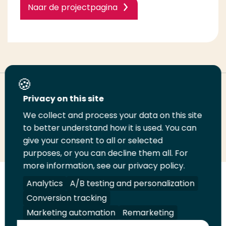
Naar de projectpagina
Deel deze pagina
Privacy on this site
We collect and process your data on this site
to better understand how it is used. You can
Deel
Deel
Deel
Email
Print
give your consent to all or selected
op
op
op
deze
deze
purposes, or you can decline them all. For
LinkedIn
Twitter
Facebook
pagina
pagina
more information, see our privacy policy.
Analytics
A/B testing and personalization
Volg
Volg
Volg
Volg
ons
ons
ons
ons
Conversion tracking
Juridisch
Security
A-Z Index
Contact
op
op
op
op
Marketing automation
Remarketing
LinkedIn
Facebook
YouTube
Instagram
Leveranciers