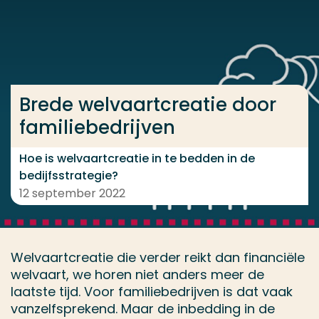
Ga direct naar de content
... > Brede welvaartcreatie door familiebedrijven
Brede welvaartcreatie door
Veel gezocht
familiebedrijven
Opleiding
Contact
Hoe is welvaartcreatie in te bedden in de
bedijfsstrategie?
12 september 2022
Welvaartcreatie die verder reikt dan financiële
welvaart, we horen niet anders meer de
laatste tijd. Voor familiebedrijven is dat vaak
vanzelfsprekend. Maar de inbedding in de