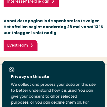
Interesse? Meld je aan
Vanaf deze pagina is de openbare les te volgen.
Het aftellen begint donderdag 28 mei vanaf 13.15
uur. Inloggen is niet nodig.
Livestream
Deel deze pagina
Privacy on this site
We collect and process your data on this site
Deel
to better understand how it is used. You can
Deel
Deel
Email
Print
give your consent to all or selected
op
op
op
deze
deze
purposes, or you can decline them all. For