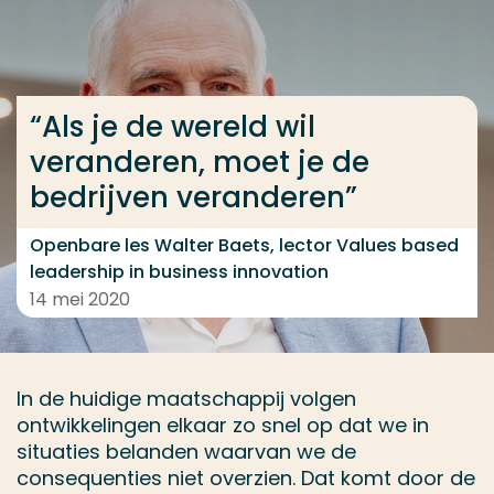
Ga direct naar de content
... > “Als je de wereld wil veranderen, moet je de bed
“Als je de wereld wil
veranderen, moet je de
Veel gezocht
bedrijven veranderen”
Opleiding
Contact
Openbare les Walter Baets, lector Values based
leadership in business innovation
14 mei 2020
In de huidige maatschappij volgen
ontwikkelingen elkaar zo snel op dat we in
situaties belanden waarvan we de
consequenties niet overzien. Dat komt door de