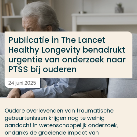
Ga direct naar de content
... > Publicatie in The Lancet Healthy Longevity ben
Publicatie in The Lancet
Veel gezocht
Healthy Longevity benadrukt
Opleiding
urgentie van onderzoek naar
Contact
PTSS bij ouderen
24 juni 2025
Oudere overlevenden van traumatische
gebeurtenissen krijgen nog te weinig
aandacht in wetenschappelijk onderzoek,
ondanks de groeiende impact van