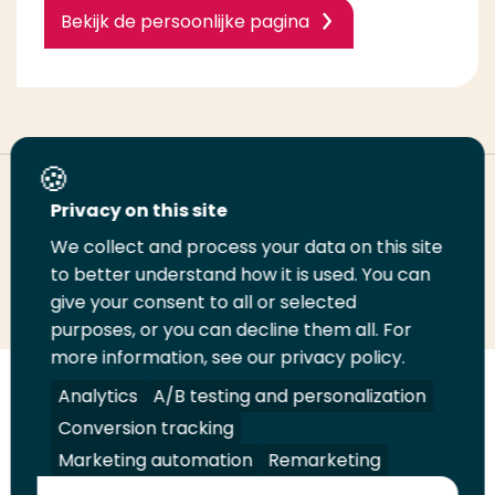
Bekijk de persoonlijke pagina
Deel deze pagina
Privacy on this site
We collect and process your data on this site
Deel
to better understand how it is used. You can
Deel
Deel
Email
Print
give your consent to all or selected
op
op
op
deze
deze
purposes, or you can decline them all. For
LinkedIn
Twitter
Facebook
pagina
pagina
more information, see our privacy policy.
Volg
Analytics
Volg
Volg
A/B testing and personalization
Volg
ons
ons
ons
ons
Conversion tracking
Juridisch
Security
A-Z Index
Contact
op
op
op
op
Marketing automation
Remarketing
LinkedIn
Facebook
YouTube
Instagram
Leveranciers