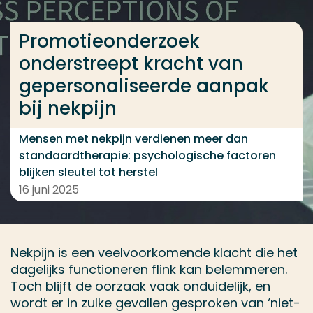
Ga direct naar de content
... > Promotieonderzoek onderstreept kracht van ge
Promotieonderzoek
onderstreept kracht van
gepersonaliseerde aanpak
Veel gezocht
bij nekpijn
Opleiding
Mensen met nekpijn verdienen meer dan
Contact
standaardtherapie: psychologische factoren
blijken sleutel tot herstel
16 juni 2025
Nekpijn is een veelvoorkomende klacht die het
dagelijks functioneren flink kan belemmeren.
Toch blijft de oorzaak vaak onduidelijk, en
wordt er in zulke gevallen gesproken van ‘niet-