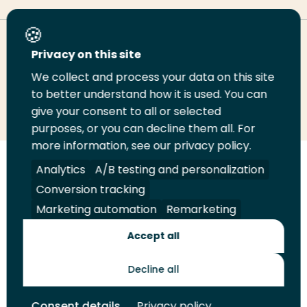
Deel deze pagina
Privacy on this site
We collect and process your data on this site
Deel
to better understand how it is used. You can
Deel
Deel
Email
Print
give your consent to all or selected
op
op
op
deze
deze
purposes, or you can decline them all. For
LinkedIn
Twitter
Facebook
pagina
pagina
more information, see our privacy policy.
Volg
Analytics
Volg
Volg
A/B testing and personalization
Volg
ons
ons
ons
ons
Conversion tracking
Juridisch
Security
A-Z Index
Contact
op
op
op
op
Marketing automation
Remarketing
LinkedIn
Facebook
YouTube
Instagram
Leveranciers
Accept all
Decline all
Toekomstmakers
Consent details
Privacy policy