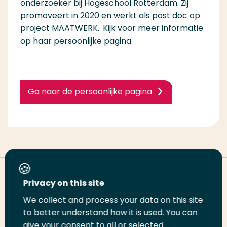
onderzoeker bij Hogeschool Rotterdam. Zij
promoveert in 2020 en werkt als post doc op
project MAATWERK.
. Kijk voor meer informatie
op haar persoonlijke pagina.
Ga naar de persoonlijke pagina
Deel deze pagina
Privacy on this site
We collect and process your data on this site
Deel
to better understand how it is used. You can
Deel
Deel
Email
Print
give your consent to all or selected