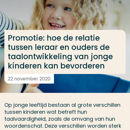
Ga direct naar de content
... > Promotie: hoe de relatie tussen leraar en oude
Promotie: hoe de relatie
Veel gezocht
tussen leraar en ouders de
Opleiding
taalontwikkeling van jonge
Contact
kinderen kan bevorderen
22 november 2020
Op jonge leeftijd bestaan al grote verschillen
tussen kinderen wat betreft hun
taalvaardigheid, zoals de omvang van hun
woordenschat. Deze verschillen worden sterk