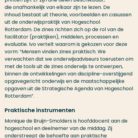
d
ie
onafhankelijk
van elkaar
zijn
te lezen
.
De
inhoud
bestaa
t
uit theorie, voorbeelden en casussen
uit de onderwijspraktijk van Hogeschool
Rotterdam.
De
zines
richten zich op de rol van de
facilitator (praktijken)
,
middelen,
processen en
evaluatie.
Ivo
vertelt waarom is gekozen voor deze
vorm: “Mensen vin
de
n
z
in
es
praktisch. We
verwachten dat we onderwijsadviseurs
toerusten
om
met de tools uit
d
e
z
in
es
onderwijs te ontwerpen
,
binnen de ontwikkelingen van discipline-overstijgend
opgavegericht onderwijs en de maatschappelijke
opgaven uit de Strategische Agenda van Hogeschool
Rotterdam”.
Praktische instrumenten
Monique de Bruijn-Smolders is hoofddocent aan de
hogeschool en deelnemer van de middag. Zij
onderstreept de behoefte aan praktische