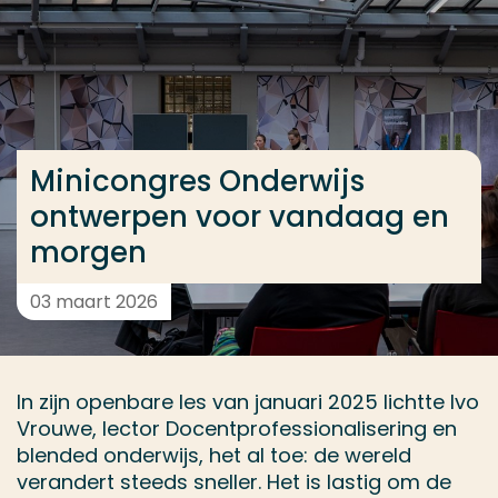
Ga direct naar de content
... > Minicongres Onderwijs ontwerpen voor vandaa
Veel gezocht
Minicongres Onderwijs
Opleiding
ontwerpen voor vandaag en
Contact
morgen
03 maart 2026
In zijn openbare les van januari 2025 lichtte Ivo
Vrouwe, lector Docentprofessionalisering en
blended onderwijs, het al toe: de wereld
verandert steeds sneller. Het is lastig om de