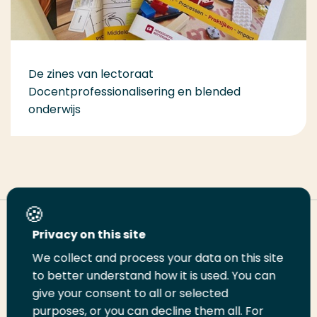
De zines van lectoraat
Docentprofessionalisering en blended
onderwijs
Deel deze pagina
Privacy on this site
We collect and process your data on this site
to better understand how it is used. You can
Deel
Deel
Deel
Email
Print
give your consent to all or selected
op
op
op
deze
deze
purposes, or you can decline them all. For