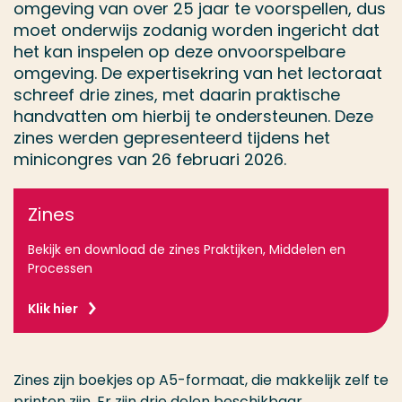
omgeving van over 25 jaar te voorspellen, dus
moet onderwijs zodanig worden ingericht dat
het kan inspelen op deze onvoorspelbare
omgeving. De expertisekring van het lectoraat
schreef drie zines, met daarin praktische
handvatten om hierbij te ondersteunen. Deze
zines werden gepresenteerd tijdens het
minicongres van 26 februari 2026.
Zines
Bekijk en download de zines Praktijken, Middelen en
Processen
Klik hier
Z
ines
zijn
boekjes op A5-formaat, die makkelijk zelf te
printen zijn.
Er zijn
drie
delen
be
schikbaar,