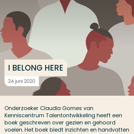
Ga direct naar de content
... > I BELONG HERE
Veel gezocht
Opleiding
Contact
I BELONG HERE
24 juni 2020
Onderzoeker Claudia Gomes van
Kenniscentrum Talentontwikkeling heeft een
boek geschreven over gezien en gehoord
voelen. Het boek biedt inzichten en handvatten