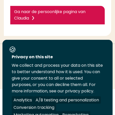
Ga naar de persoonlijke pagina van
Claudia
Deel deze pagina
Privacy on this site
We collect and process your data on this site
to better understand how it is used. You can
Deel
Deel
Deel
Email
Print
give your consent to all or selected
op
op
op
deze
deze
purposes, or you can decline them all. For
LinkedIn
Twitter
Facebook
pagina
pagina
more information, see our privacy policy.
Analytics
A/B testing and personalization
Volg
Volg
Volg
Volg
ons
ons
ons
ons
Conversion tracking
Juridisch
Security
A-Z Index
Contact
op
op
op
op
Marketing automation
Remarketing