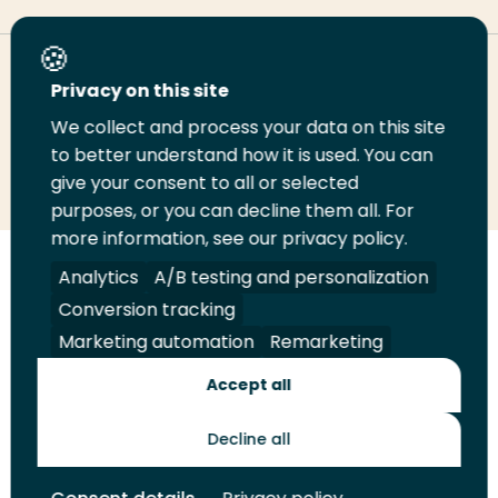
Deel deze pagina
Privacy on this site
We collect and process your data on this site
Deel
to better understand how it is used. You can
Deel
Deel
Email
Print
give your consent to all or selected
op
op
op
deze
deze
purposes, or you can decline them all. For
LinkedIn
Twitter
Facebook
pagina
pagina
more information, see our privacy policy.
Volg
Analytics
Volg
Volg
A/B testing and personalization
Volg
ons
ons
ons
ons
Conversion tracking
Juridisch
Security
A-Z Index
Contact
op
op
op
op
Marketing automation
Remarketing
LinkedIn
Facebook
YouTube
Instagram
Leveranciers
Accept all
Decline all
Toekomstmakers