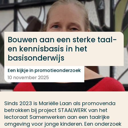
Ga direct naar de content
... > Bouwen aan een sterke taal- en kennisbasis in 
Bouwen aan een sterke taal-
Veel gezocht
en kennisbasis in het
Opleiding
basisonderwijs
Contact
Een kijkje in promotieonderzoek
10 november 2025
Sinds 2023 is Mariëlle Laan als promovenda
betrokken bij project STAALWERK van het
lectoraat Samenwerken aan een taalrijke
omgeving voor jonge kinderen. Een onderzoek