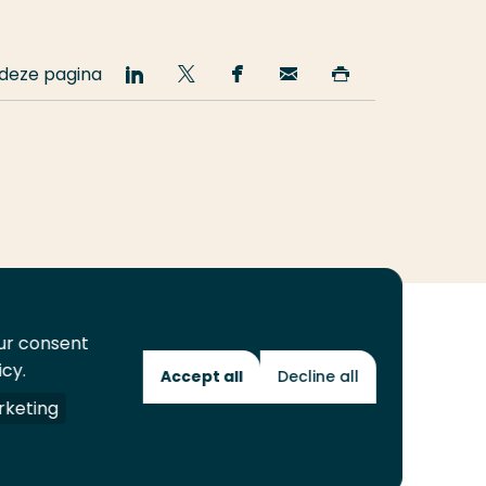
 deze pagina
Deel
Deel
Deel
Email
Print
op
op
op
deze
deze
LinkedIn
Twitter
Facebook
pagina
pagina
our consent
icy.
Accept all
Decline all
Toekomstmakers
keting