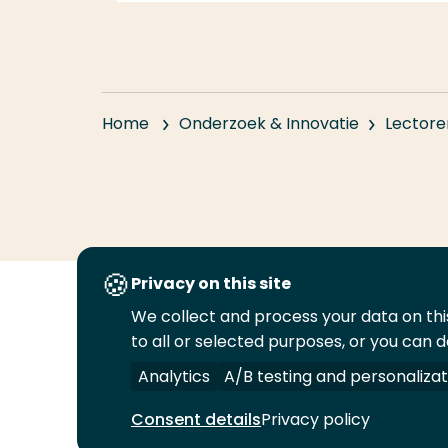
Home
Onderzoek & Innovatie
Lectore
Privacy on this site
We collect and process your data on this
Volg
Volg
Volg
Volg
to all or selected purposes, or you can d
ons
ons
ons
ons
Juridisch
Security
A-Z Index
C
op
op
op
op
Analytics
A/B testing and personalizat
LinkedIn
Facebook
YouTube
Instagram
Consent details
Privacy policy
© 2026 Hogeschool Rotterdam. Alle rechten v