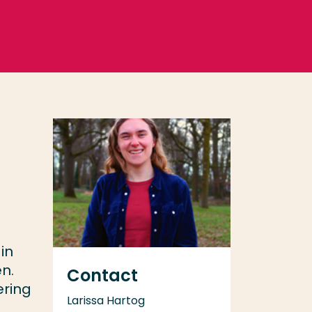
in
en.
Contact
ering
Larissa Hartog