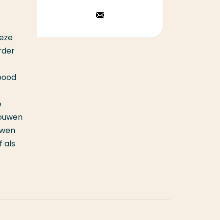
Stuur een
email
deze
rder
bood
e
rouwen
uwen
 als