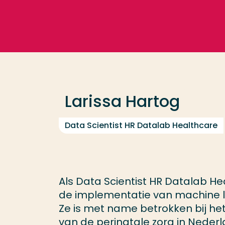
Ga direct naar de content
Veel gezocht
Opleiding
Larissa Hartog
Contact
Data Scientist HR Datalab Healthcare
Als Data Scientist HR Datalab Hea
de implementatie van machine lear
Ze is met name betrokken bij het
van de perinatale zorg in Neder