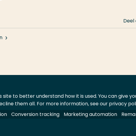
Deel
n
 site to better understand how it is used. You can give y
ecline them all. For more information, see our privacy pol
ontact
Leveranciers
ion
Conversion tracking
Marketing automation
Remar
oorbehouden.