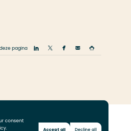
 deze pagina
Deel
Deel
Deel
Email
Print
op
op
op
deze
deze
LinkedIn
Twitter
Facebook
pagina
pagina
our consent
icy.
Accept all
Decline all