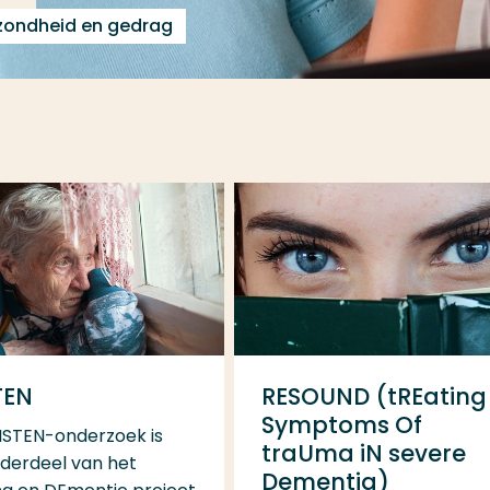
ezondheid en gedrag
TEN
RESOUND (tREating
Symptoms Of
ISTEN-onderzoek is
traUma iN severe
derdeel van het
Dementia)
 en DEmentie project