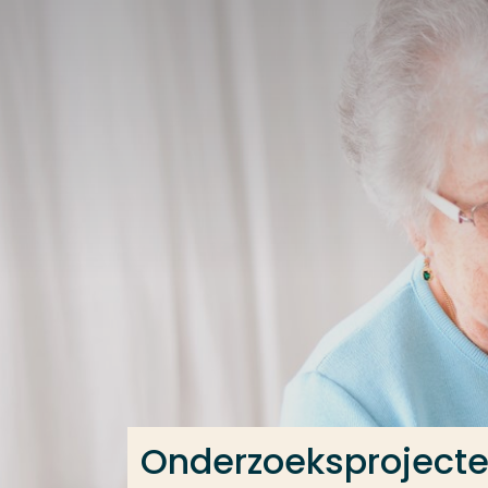
Ga direct naar de content
Veel gezocht
Opleiding
Contact
Onderzoeksproject