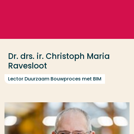
Ga direct naar de content
... > Dr. drs. ir. Christoph Maria Ravesloot
Veel gezocht
Opleiding
Dr. drs. ir. Christoph Maria
Contact
Ravesloot
Lector Duurzaam Bouwproces met BIM