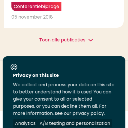
Conferentiebijdrage
05 november 2018
Toon alle publicaties
Deel deze pagina
Privacy on this site
We collect and process your data on this site
to better understand how it is used. You can
Deel
Deel
Deel
Email
Print
give your consent to all or selected
op
op
op
deze
deze
purposes, or you can decline them all. For
LinkedIn
Twitter
Facebook
pagina
pagina
more information, see our privacy policy.
Analytics
A/B testing and personalization
Volg
Volg
Volg
Volg