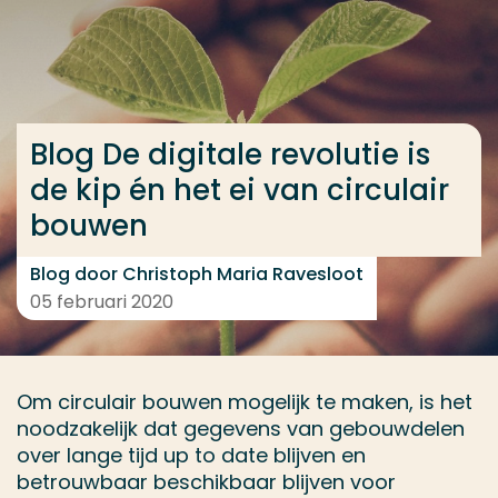
Ga direct naar de content
... > Blog De digitale revolutie is de kip én het ei van
Blog De digitale revolutie is
Veel gezocht
de kip én het ei van circulair
Opleiding
bouwen
Contact
Blog door Christoph Maria Ravesloot
05 februari 2020
Om circulair bouwen mogelijk te maken, is het
noodzakelijk dat gegevens van gebouwdelen
over lange tijd up to date blijven en
betrouwbaar beschikbaar blijven voor