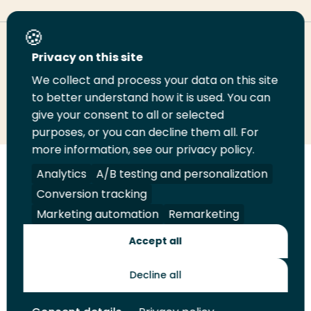
Deel deze pagina
Privacy on this site
We collect and process your data on this site
Deel
Deel
Deel
Email
Print
to better understand how it is used. You can
give your consent to all or selected
op
op
op
deze
deze
purposes, or you can decline them all. For
LinkedIn
Twitter
Facebook
pagina
pagina
more information, see our privacy policy.
Volg
Volg
Volg
Volg
Analytics
A/B testing and personalization
ons
ons
ons
ons
Conversion tracking
Juridisch
Security
A-Z Index
Contact
op
op
op
op
Marketing automation
Remarketing
LinkedIn
Facebook
YouTube
Instagram
Leveranciers
Accept all
Decline all
Toekomstmakers