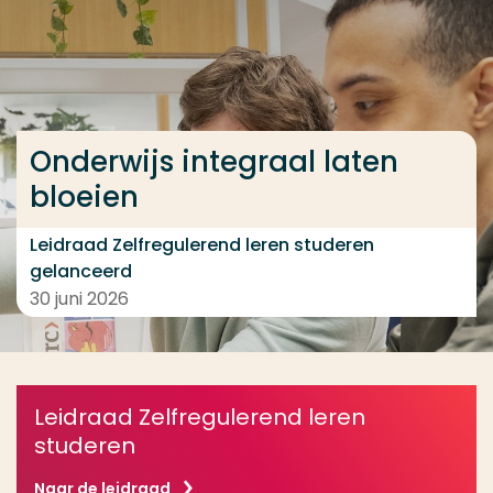
Ga direct naar de content
... > Onderwijs integraal laten bloeien
Onderwijs integraal laten
Veel gezocht
bloeien
Opleiding
Contact
Leidraad Zelfregulerend leren studeren
gelanceerd
30 juni 2026
Leidraad Zelfregulerend leren
studeren
Naar de leidraad