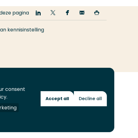
 deze pagina
Deel
Deel
Deel
Email
Print
op
op
op
deze
deze
LinkedIn
Twitter
Facebook
pagina
pagina
n kennisinstelling
our consent
icy.
Accept all
Decline all
Toekomstmakers
keting