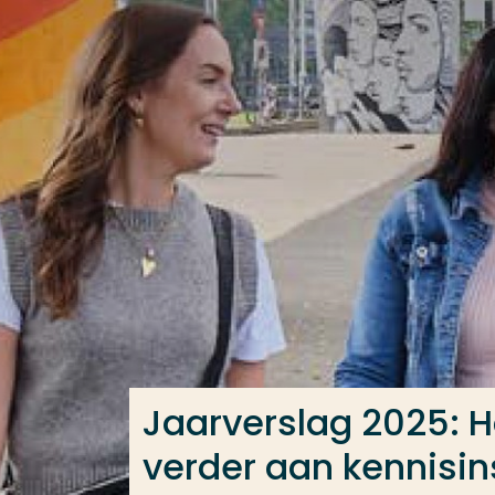
Ga direct naar de content
Veel gezocht
Opleiding
Contact
Jaarverslag 2025: 
verder aan kennisins