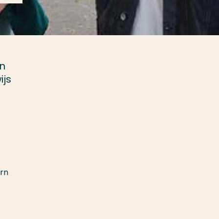
in
ijs
ern