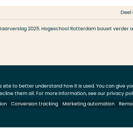
Deel
Jaarverslag 2025: Hogeschool Rotterdam bouwt verder aa
 site to better understand how it is used. You can give y
ecline them all. For more information, see our privacy pol
ontact
Leveranciers
ion
Conversion tracking
Marketing automation
Remar
oorbehouden.