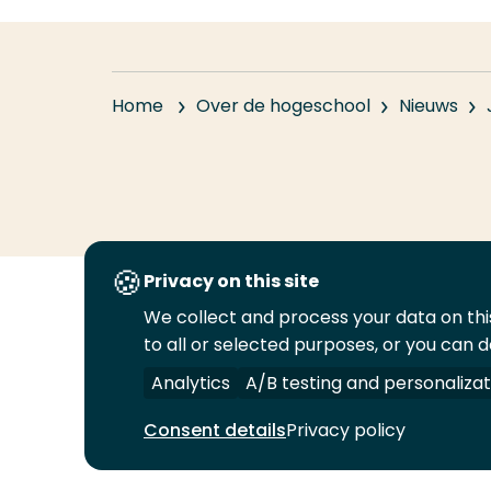
Home
Over de hogeschool
Nieuws
Privacy on this site
We collect and process your data on this
Volg
Volg
Volg
Volg
to all or selected purposes, or you can d
ons
ons
ons
ons
Juridisch
Security
A-Z Index
C
op
op
op
op
Analytics
A/B testing and personalizat
LinkedIn
Facebook
YouTube
Instagram
Consent details
Privacy policy
© 2026 Hogeschool Rotterdam. Alle rechten v