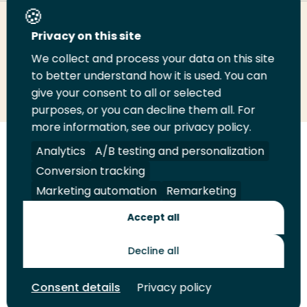
Deel deze pagina
Privacy on this site
We collect and process your data on this site
to better understand how it is used. You can
Deel
Deel
Deel
Email
Print
give your consent to all or selected
op
op
op
deze
deze
purposes, or you can decline them all. For
LinkedIn
Twitter
Facebook
pagina
pagina
more information, see our privacy policy.
Analytics
A/B testing and personalization
Volg
Volg
Volg
Volg
ons
ons
ons
ons
Conversion tracking
Juridisch
Security
A-Z Index
Contact
op
op
op
op
Marketing automation
Remarketing
LinkedIn
Facebook
YouTube
Instagram
Leveranciers
Accept all
Decline all
Toekomstmakers
Consent details
Privacy policy
© 2026 Hogeschool Rotterdam. Alle rechten voorbehouden.