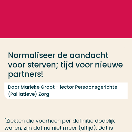
Ga direct naar de content
... > Marieke Groot - Normaliseer de aandacht voor st
Veel gezocht
Opleiding
Normaliseer de aandacht
Contact
voor sterven; tijd voor nieuwe
partners!
Door Marieke Groot - lector Persoonsgerichte
(Palliatieve) Zorg
"Ziekten die voorheen per definitie dodelijk
waren, zijn dat nu niet meer (altijd). Dat is