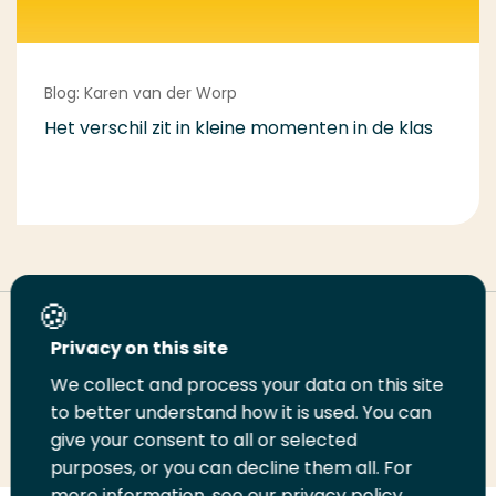
Blog: Karen van der Worp
Het verschil zit in kleine momenten in de klas
Deel deze pagina
Privacy on this site
We collect and process your data on this site
Deel
to better understand how it is used. You can
Deel
Deel
Email
Print
give your consent to all or selected
op
op
op
deze
deze
purposes, or you can decline them all. For
LinkedIn
Twitter
Facebook
pagina
pagina
more information, see our privacy policy.