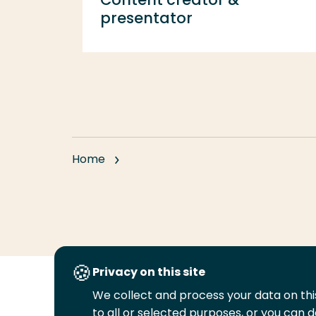
presentator
Home
Privacy on this site
We collect and process your data on this
Volg
Volg
Volg
Volg
to all or selected purposes, or you can d