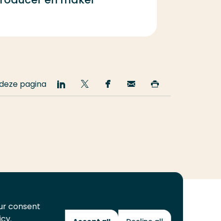
 deze pagina
Deel
Deel
Deel
Email
Print
op
op
op
deze
deze
LinkedIn
Twitter
Facebook
pagina
pagina
our consent
icy.