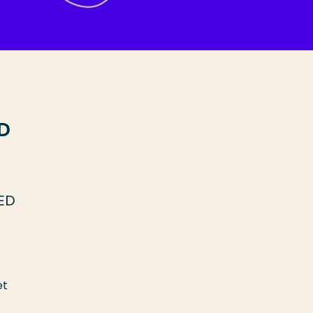
ED
DED
et