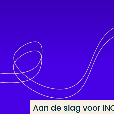
Ga direct naar de content
Veel gezocht
Opleiding
Contact
Aan de slag voor I