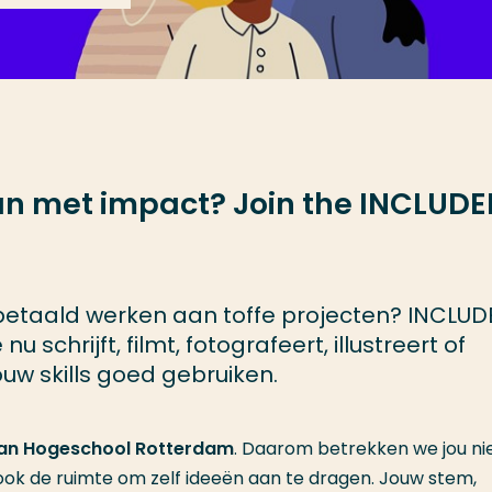
an met impact? Join the INCLUD
 én betaald werken aan toffe projecten? INCLU
u schrijft, filmt, fotografeert, illustreert of
uw skills goed gebruiken.
van Hogeschool Rotterdam
. Daarom betrekken we jou ni
ook de ruimte om zelf ideeën aan te dragen. Jouw stem,