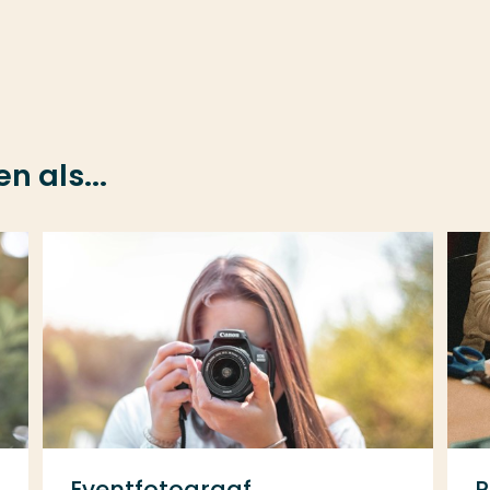
 als...
Eventfotograaf
P