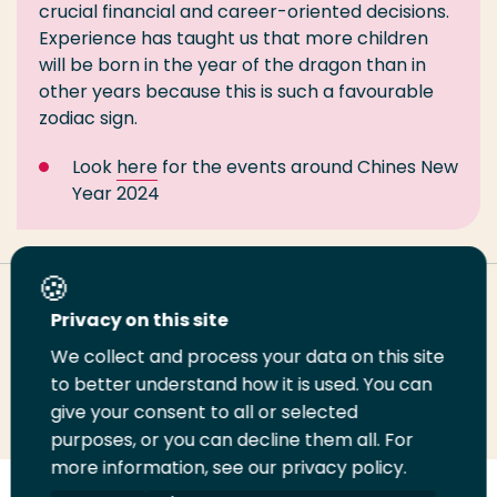
crucial financial and career-oriented decisions.
Experience has taught us that more children
will be born in the year of the dragon than in
other years because this is such a favourable
zodiac sign.
Look
here
for the events around Chines New
Year 2024
Deel deze pagina
Privacy on this site
We collect and process your data on this site
to better understand how it is used. You can
Deel
Deel
Deel
Email
Print
give your consent to all or selected
op
op
op
deze
deze
purposes, or you can decline them all. For
LinkedIn
Twitter
Facebook
pagina
pagina
more information, see our privacy policy.