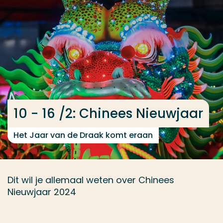
Ga direct naar de content
... > CNY2024
Veel gezocht
Opleiding
Contact
10 - 16 /2: Chinees Nieuwjaar
Het Jaar van de Draak komt eraan
Dit wil je allemaal weten over Chinees
Nieuwjaar 2024