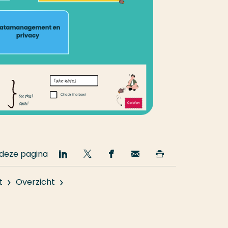
 deze pagina
Deel
Deel
Deel
Email
Print
op
op
op
deze
deze
LinkedIn
Twitter
Facebook
pagina
pagina
t
Overzicht