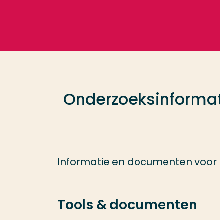
Ga direct naar de content
Veel gezocht
Opleiding
Onderzoeksinformat
Contact
Informatie en documenten voor
Tools & documenten