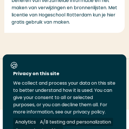
beheren van verzamelde informatie en het
maken van verwijzingen en bronnenlijsten. Met
licentie van Hogeschool Rotterdam kun je hier
gratis gebruik van maken.
Deel deze pagina
Privacy on this site
We collect and process your data on this site
Deel
to better understand how it is used. You can
Deel
Deel
Email
Print
give your consent to all or selected
op
op
op
deze
deze
purposes, or you can decline them all. For
LinkedIn
Twitter
Facebook
pagina
pagina
more information, see our privacy policy.
Volg
Analytics
Volg
Volg
A/B testing and personalization
Volg