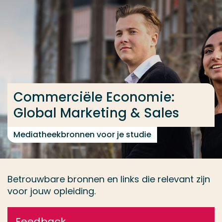
Ga direct naar de content
... > Tools
Veel gezocht
Opleiding
Commerciële Economie:
Contact
Global Marketing & Sales
Mediatheekbronnen voor je studie
Betrouwbare bronnen en links die relevant zijn
voor jouw opleiding.
Feedback