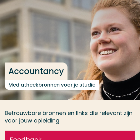
Ga direct naar de content
... > Tools
Veel gezocht
Opleiding
Contact
Accountancy
Mediatheekbronnen voor je studie
Betrouwbare bronnen en links die relevant zijn
voor jouw opleiding.
Feedback