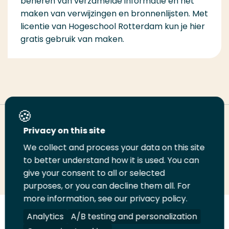
beheren van verzamelde informatie en het
maken van verwijzingen en bronnenlijsten. Met
licentie van Hogeschool Rotterdam kun je hier
gratis gebruik van maken.
Deel deze pagina
Privacy on this site
We collect and process your data on this site
Deel
to better understand how it is used. You can
Deel
Deel
Email
Print
give your consent to all or selected
op
op
op
deze
deze
purposes, or you can decline them all. For
LinkedIn
Twitter
Facebook
pagina
pagina
more information, see our privacy policy.
Volg
Analytics
Volg
Volg
A/B testing and personalization
Volg