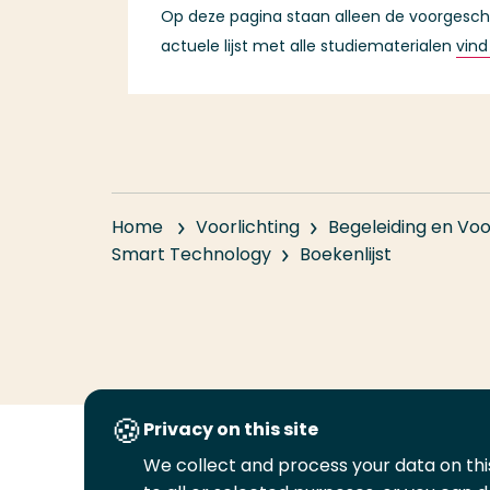
Op deze pagina staan alleen de voorgeschre
actuele lijst met alle studiematerialen
vind
Home
Voorlichting
Begeleiding en Voo
Smart Technology
Boekenlijst
Privacy on this site
We collect and process your data on this
Volg
Volg
Volg
Volg