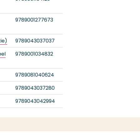
9789001277673
ie)
9789043037037
eel
9789001034832
9789081040624
9789043037280
9789043042994