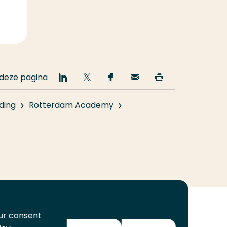
 deze pagina
Deel
Deel
Deel
Email
Print
op
op
op
deze
deze
LinkedIn
Twitter
Facebook
pagina
pagina
ding
Rotterdam Academy
our consent