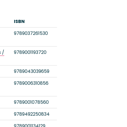
ISBN
9789037261530
 /
9789001193720
9789043039659
9789006310856
9789001078560
9789492250834
9789001134129