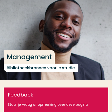
Ga direct naar de content
... > Tools
Veel gezocht
Opleiding
Contact
Management
Bibliotheekbronnen voor je studie
Feedback
Stuur je vraag of opmerking over deze pagina