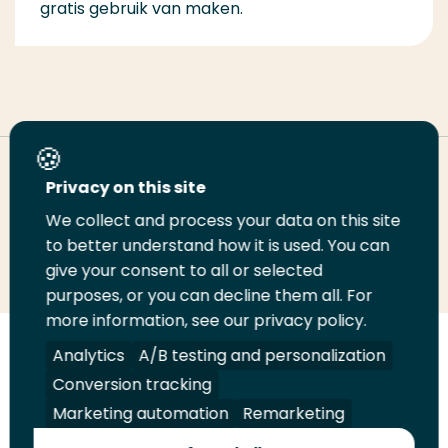
gratis gebruik van maken.
Deel deze pagina
Privacy on this site
We collect and process your data on this site
Deel
to better understand how it is used. You can
Deel
Deel
Email
Print
give your consent to all or selected
op
op
op
deze
deze
purposes, or you can decline them all. For
LinkedIn
Twitter
Facebook
pagina
pagina
more information, see our privacy policy.
Volg
Analytics
Volg
Volg
A/B testing and personalization
Volg
ons
ons
ons
ons
Conversion tracking
Juridisch
Security
A-Z Index
Contact
op
op
op
op
Marketing automation
Remarketing
LinkedIn
Facebook
YouTube
Instagram
Leveranciers