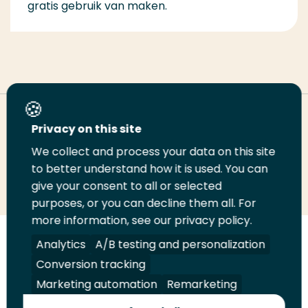
gratis gebruik van maken.
Deel deze pagina
Privacy on this site
We collect and process your data on this site
Deel
to better understand how it is used. You can
Deel
Deel
Email
Print
give your consent to all or selected
op
op
op
deze
deze
purposes, or you can decline them all. For
LinkedIn
Twitter
Facebook
pagina
pagina
more information, see our privacy policy.
Volg
Analytics
Volg
Volg
A/B testing and personalization
Volg
ons
ons
ons
ons
Conversion tracking
Juridisch
Security
A-Z Index
Contact
op
op
op
op
Marketing automation
Remarketing
LinkedIn
Facebook
YouTube
Instagram
Leveranciers