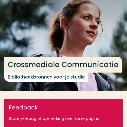
Ga direct naar de content
... > Tools
Veel gezocht
Opleiding
Contact
Crossmediale Communicatie
Bibliotheekbronnen voor je studie
Feedback
Stuur je vraag of opmerking over deze pagina