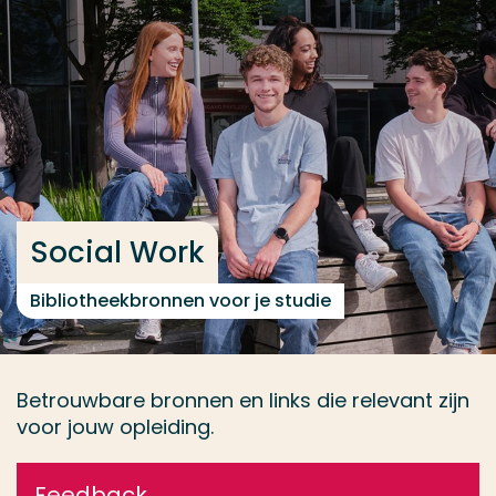
Ga direct naar de content
... > Inspiratie
Veel gezocht
Opleiding
Contact
Social Work
Bibliotheekbronnen voor je studie
Betrouwbare bronnen en links die relevant zijn
voor jouw opleiding.
Feedback