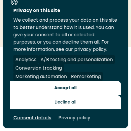
Deel deze pagina
Privacy on this site
We collect and process your data on this site
Deel
to better understand how it is used. You can
Deel
Deel
Email
Print
give your consent to all or selected
op
op
op
deze
deze
purposes, or you can decline them all. For
LinkedIn
Twitter
Facebook
pagina
pagina
more information, see our privacy policy.
Volg
Analytics
Volg
Volg
A/B testing and personalization
Volg
ons
ons
ons
ons
Conversion tracking
Juridisch
Security
A-Z Index
Contact
op
op
op
op
Marketing automation
Remarketing
LinkedIn
Facebook
YouTube
Instagram
Leveranciers
Accept all
Decline all
Toekomstmakers
Consent details
Privacy policy
© 2026 Hogeschool Rotterdam. Alle rechten voorbehouden.