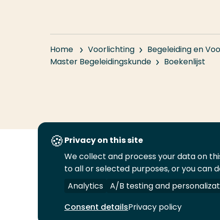
Home
Voorlichting
Begeleiding en Voo
Master Begeleidingskunde
Boekenlijst
Privacy on this site
We collect and process your data on this
Volg
Volg
Volg
Volg
to all or selected purposes, or you can d
ons
ons
ons
ons
Juridisch
Security
A-Z Index
C
op
op
op
op
Analytics
A/B testing and personalizat
LinkedIn
Facebook
YouTube
Instagram
Consent details
Privacy policy
© 2026 Hogeschool Rotterdam. Alle rechten v