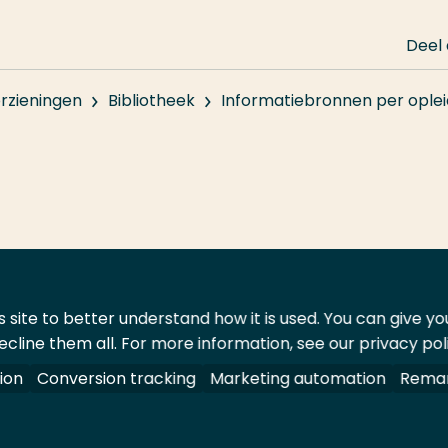
Deel
rzieningen
Bibliotheek
Informatiebronnen per oplei
 site to better understand how it is used. You can give y
ecline them all. For more information, see our privacy pol
ontact
Leveranciers
ion
Conversion tracking
Marketing automation
Remar
oorbehouden.