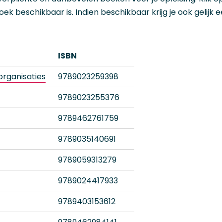
ek beschikbaar is. Indien beschikbaar krijg je ook gelijk 
ISBN
organisaties
9789023259398
9789023255376
9789462761759
9789035140691
9789059313279
9789024417933
9789403153612