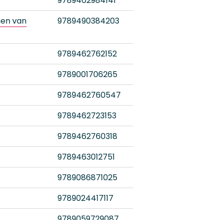
9789462984141
hen van
9789490384203
9789462762152
9789001706265
9789462760547
9789462723153
9789462760318
9789463012751
9789086871025
9789024417117
9789059729087