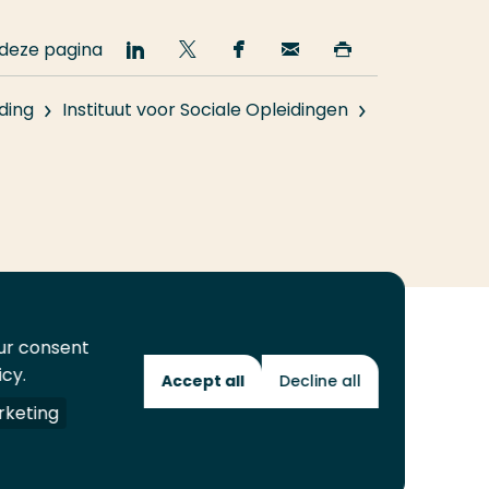
 deze pagina
Deel
Deel
Deel
Email
Print
op
op
op
deze
deze
LinkedIn
Twitter
Facebook
pagina
pagina
ding
Instituut voor Sociale Opleidingen
our consent
icy.
Accept all
Decline all
Toekomstmakers
keting