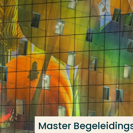
Ga direct naar de content
Veel gezocht
Opleiding
Contact
Master Begeleiding