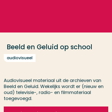
Ga direct naar de content
... > Beeld en Geluid op school
Veel gezocht
Opleiding
Beeld en Geluid op school
Contact
audiovisueel
Audiovisueel materiaal uit de archieven van
Beeld en Geluid. Wekelijks wordt er (nieuw en
oud) televisie-, radio- en filmmateriaal
toegevoegd.