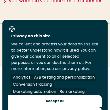
Voorwaarden voor docenten en studenten
Deel deze pagina
Privacy on this site
We collect and process your data on this site
Deel
Deel
Deel
Email
Print
to better understand how it is used. You can
give your consent to all or selected
op
op
op
deze
deze
purposes, or you can decline them all. For
LinkedIn
Twitter
Facebook
pagina
pagina
more information, see our privacy policy.
Volg
Volg
Volg
Volg
Analytics
A/B testing and personalization
ons
ons
ons
ons
Conversion tracking
Juridisch
Security
A-Z Index
Contact
op
op
op
op
Marketing automation
Remarketing
LinkedIn
Facebook
YouTube
Instagram
Leveranciers
Accept all