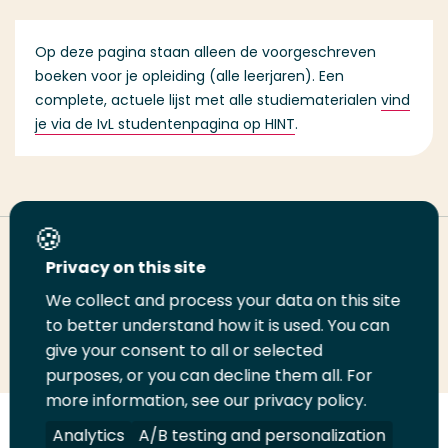
Op deze pagina staan alleen de voorgeschreven
boeken voor je opleiding (alle leerjaren). Een
complete, actuele lijst met alle studiematerialen
vind
je via de IvL studentenpagina op HINT
.
Deel deze pagina
Privacy on this site
We collect and process your data on this site
Deel
to better understand how it is used. You can
Deel
Deel
Email
Print
give your consent to all or selected
op
op
op
deze
deze
purposes, or you can decline them all. For
LinkedIn
Twitter
Facebook
pagina
pagina
more information, see our privacy policy.
Volg
Analytics
Volg
Volg
A/B testing and personalization
Volg