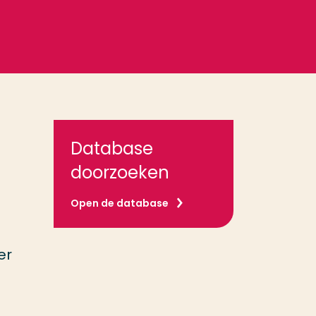
Database
doorzoeken
Open de database
er