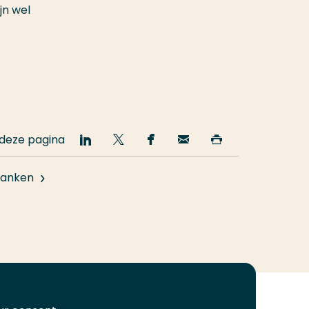
jn wel
 deze pagina
Deel
Deel
Deel
Email
Print
op
op
op
deze
deze
LinkedIn
Twitter
Facebook
pagina
pagina
anken