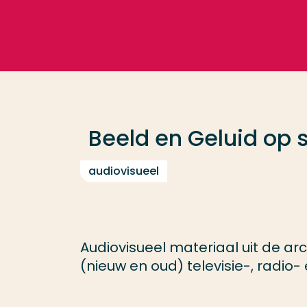
Ga direct naar de content
Veel gezocht
Opleiding
Beeld en Geluid op 
Contact
audiovisueel
Audiovisueel materiaal uit de ar
(nieuw en oud) televisie-, radio